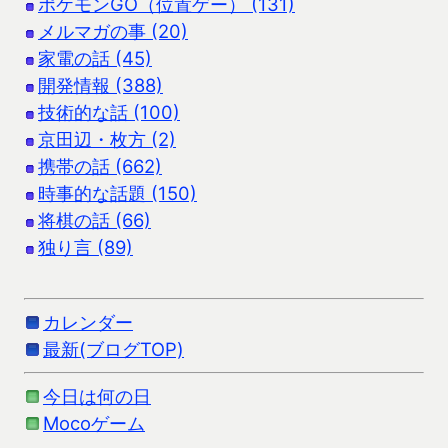
ポケモンGO（位置ゲー） (131)
メルマガの事 (20)
家電の話 (45)
開発情報 (388)
技術的な話 (100)
京田辺・枚方 (2)
携帯の話 (662)
時事的な話題 (150)
将棋の話 (66)
独り言 (89)
カレンダー
最新(ブログTOP)
今日は何の日
Mocoゲーム