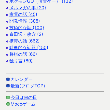
ポケモンGO（位置ゲー） (132)
メルマガの事 (20)
家電の話 (45)
開発情報 (388)
技術的な話 (100)
京田辺・枚方 (2)
携帯の話 (662)
時事的な話題 (150)
将棋の話 (66)
独り言 (89)
カレンダー
最新(ブログTOP)
今日は何の日
Mocoゲーム