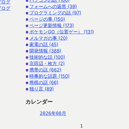
パソコンの話 (100)
ブログ
フォームへの返答 (39)
ブログ
プログラミングの話 (97)
ページの事 (150)
ページ更新情報 (173)
ポケモンGO（位置ゲー） (131)
メルマガの事 (20)
家電の話 (45)
開発情報 (388)
技術的な話 (100)
京田辺・枚方 (2)
携帯の話 (662)
時事的な話題 (150)
将棋の話 (66)
独り言 (89)
カレンダー
2026年08月
                   1