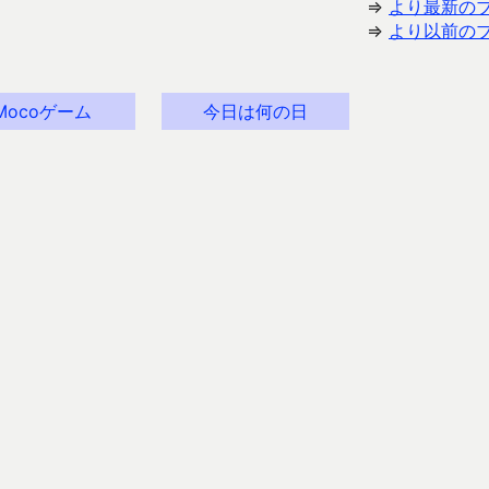
⇒
より最新の
⇒
より以前の
Mocoゲーム
今日は何の日