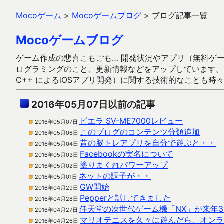
Mocoゲーム
>
Mocoゲームブログ
>
ブログ記事一覧
Mocoゲームブログ
ゲーム作成の悲喜こもごも… 開発状況やアプリ（無料ゲーム多
ログラミングのこと、更新情報などをアップしています。ガラケー時代
C++ によるiOSアプリ開発）に関する技術的なことも時
2016年05月07日以前の記事
ビエラ SV-ME7000レビュー
2016年05月07日
このブログのコンテンツ分類追加
2016年05月06日
昔の脳トレアプリを自分で遊ぶと・・
2016年05月04日
Facebookの実名について
2016年05月03日
塗りまくれパワーアップ
2016年05月02日
ネットの調子が・・
2016年05月01日
GW開始
2016年04月29日
Pepperと話してきました
2016年04月28日
任天堂の次世代ゲーム機「NX」が来年
2016年04月27日
マリオテニスを久々に遊んだら、オンラ
2016年04月26日