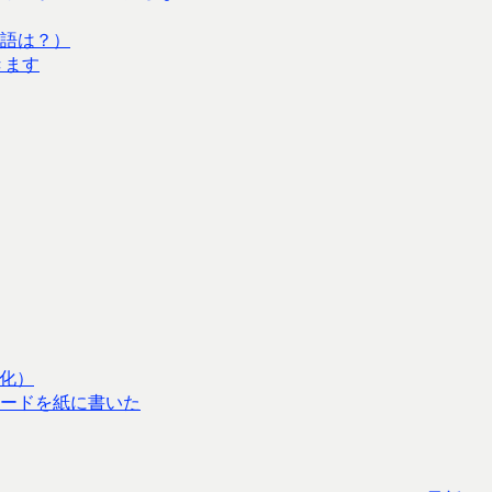
語は？）
きます
化）
ードを紙に書いた