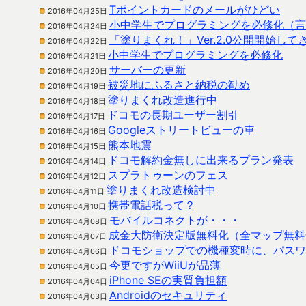
Tポイントカードのメールがひどい
2016年04月25日
小中学生でプログラミングを必修化（言
2016年04月24日
「塗りまくれ！」Ver.2.0公開開始して
2016年04月22日
小中学生でプログラミングを必修化
2016年04月21日
サーバーの更新
2016年04月20日
被災地にふるさと納税の勧め
2016年04月19日
塗りまくれ改造進行中
2016年04月18日
ドコモの長期ユーザー割引
2016年04月17日
Googleストリートビューの車
2016年04月16日
熊本地震
2016年04月15日
ドコモ解約金無しに出来るプラン発表
2016年04月14日
スプラトゥーンのフェス
2016年04月12日
塗りまくれ改造検討中
2016年04月11日
携帯電話税って？
2016年04月10日
モバイルコネクトが・・・
2016年04月08日
成金大防衛決定版無料化（全マップ無料
2016年04月07日
ドコモショップでの機種変時に、パスワ
2016年04月06日
今更ですがWiiUが品薄
2016年04月05日
iPhone SEの実質負担額
2016年04月04日
Androidのセキュリティ
2016年04月03日