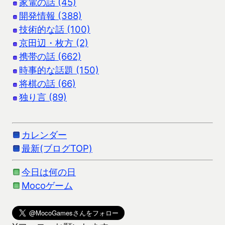
家電の話 (45)
開発情報 (388)
技術的な話 (100)
京田辺・枚方 (2)
携帯の話 (662)
時事的な話題 (150)
将棋の話 (66)
独り言 (89)
カレンダー
最新(ブログTOP)
今日は何の日
Mocoゲーム