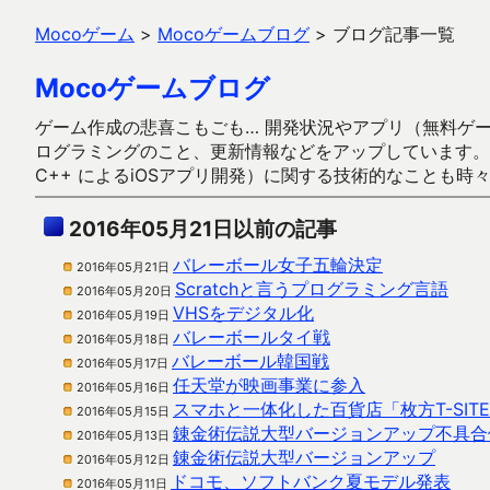
Mocoゲーム
>
Mocoゲームブログ
>
ブログ記事一覧
Mocoゲームブログ
ゲーム作成の悲喜こもごも… 開発状況やアプリ（無料ゲーム多
ログラミングのこと、更新情報などをアップしています。ガラケー時代
C++ によるiOSアプリ開発）に関する技術的なことも時
2016年05月21日以前の記事
バレーボール女子五輪決定
2016年05月21日
Scratchと言うプログラミング言語
2016年05月20日
VHSをデジタル化
2016年05月19日
バレーボールタイ戦
2016年05月18日
バレーボール韓国戦
2016年05月17日
任天堂が映画事業に参入
2016年05月16日
スマホと一体化した百貨店「枚方T-SIT
2016年05月15日
錬金術伝説大型バージョンアップ不具合
2016年05月13日
錬金術伝説大型バージョンアップ
2016年05月12日
ドコモ、ソフトバンク夏モデル発表
2016年05月11日