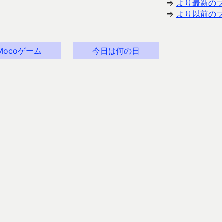
⇒
より最新の
⇒
より以前の
Mocoゲーム
今日は何の日