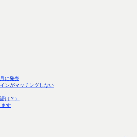
3月に発売
インがマッチングしない
語は？）
きます