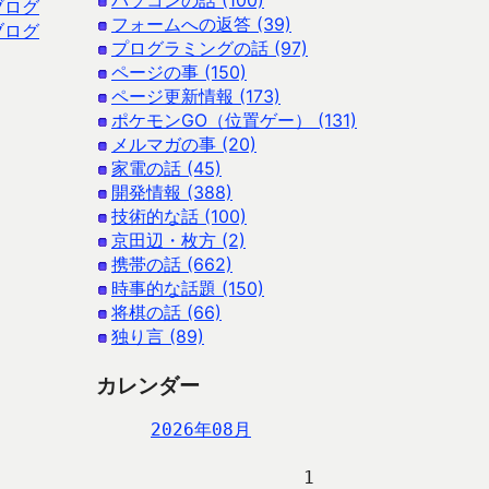
パソコンの話 (100)
ブログ
フォームへの返答 (39)
ブログ
プログラミングの話 (97)
ページの事 (150)
ページ更新情報 (173)
ポケモンGO（位置ゲー） (131)
メルマガの事 (20)
家電の話 (45)
開発情報 (388)
技術的な話 (100)
京田辺・枚方 (2)
携帯の話 (662)
時事的な話題 (150)
将棋の話 (66)
独り言 (89)
カレンダー
2026年08月
                   1