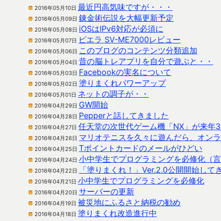
最近円高気味ですが・・・
2016年05月10日
錬金術伝説を大幅更新予定
2016年05月09日
iOSはIPv6対応が必須に
2016年05月08日
ビエラ SV-ME7000レビュー
2016年05月07日
このブログのコンテンツ分類追加
2016年05月06日
昔の脳トレアプリを自分で遊ぶと・・
2016年05月04日
Facebookの実名について
2016年05月03日
塗りまくれパワーアップ
2016年05月02日
ネットの調子が・・
2016年05月01日
GW開始
2016年04月29日
Pepperと話してきました
2016年04月28日
任天堂の次世代ゲーム機「NX」が来年
2016年04月27日
マリオテニスを久々に遊んだら、オンラ
2016年04月26日
Tポイントカードのメールがひどい
2016年04月25日
小中学生でプログラミングを必修化（言
2016年04月24日
「塗りまくれ！」Ver.2.0公開開始して
2016年04月22日
小中学生でプログラミングを必修化
2016年04月21日
サーバーの更新
2016年04月20日
被災地にふるさと納税の勧め
2016年04月19日
塗りまくれ改造進行中
2016年04月18日