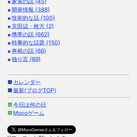
家電の話 (45)
開発情報 (388)
技術的な話 (100)
京田辺・枚方 (2)
携帯の話 (662)
時事的な話題 (150)
将棋の話 (66)
独り言 (89)
カレンダー
最新(ブログTOP)
今日は何の日
Mocoゲーム