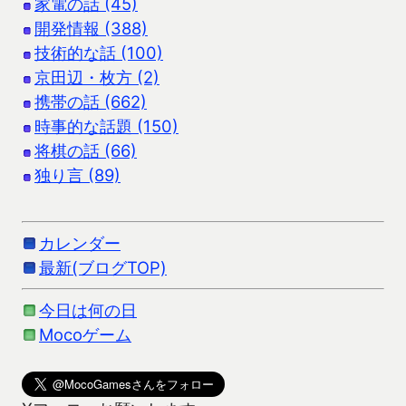
家電の話 (45)
開発情報 (388)
技術的な話 (100)
京田辺・枚方 (2)
携帯の話 (662)
時事的な話題 (150)
将棋の話 (66)
独り言 (89)
カレンダー
最新(ブログTOP)
今日は何の日
Mocoゲーム