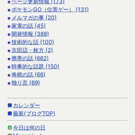
ページ更新情報 (173)
ポケモンGO（位置ゲー） (131)
メルマガの事 (20)
家電の話 (45)
開発情報 (388)
技術的な話 (100)
京田辺・枚方 (2)
携帯の話 (662)
時事的な話題 (150)
将棋の話 (66)
独り言 (89)
カレンダー
最新(ブログTOP)
今日は何の日