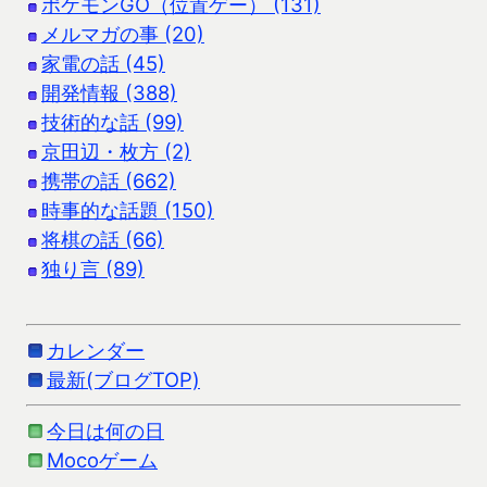
ポケモンGO（位置ゲー） (131)
メルマガの事 (20)
家電の話 (45)
開発情報 (388)
技術的な話 (99)
京田辺・枚方 (2)
携帯の話 (662)
時事的な話題 (150)
将棋の話 (66)
独り言 (89)
カレンダー
最新(ブログTOP)
今日は何の日
Mocoゲーム