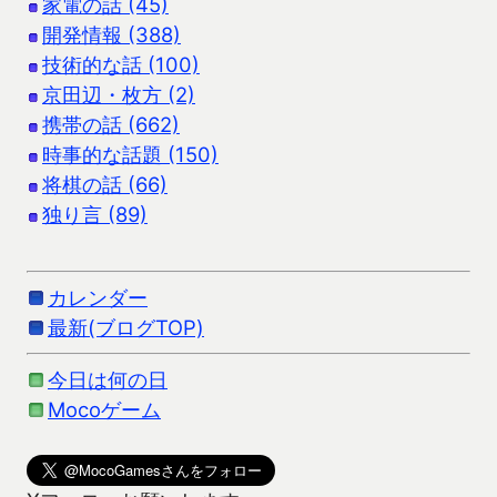
家電の話 (45)
開発情報 (388)
技術的な話 (100)
京田辺・枚方 (2)
携帯の話 (662)
時事的な話題 (150)
将棋の話 (66)
独り言 (89)
カレンダー
最新(ブログTOP)
今日は何の日
Mocoゲーム