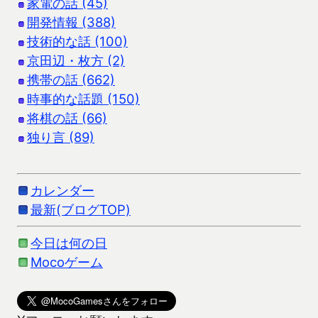
家電の話 (45)
開発情報 (388)
技術的な話 (100)
京田辺・枚方 (2)
携帯の話 (662)
時事的な話題 (150)
将棋の話 (66)
独り言 (89)
カレンダー
最新(ブログTOP)
今日は何の日
Mocoゲーム