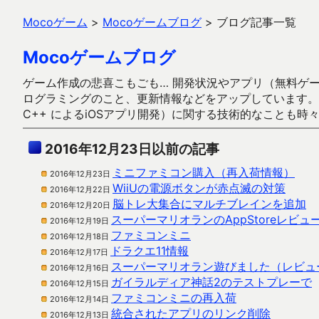
Mocoゲーム
>
Mocoゲームブログ
>
ブログ記事一覧
Mocoゲームブログ
ゲーム作成の悲喜こもごも… 開発状況やアプリ（無料ゲーム多
ログラミングのこと、更新情報などをアップしています。ガラケー時代
C++ によるiOSアプリ開発）に関する技術的なことも時
2016年12月23日以前の記事
ミニファミコン購入（再入荷情報）
2016年12月23日
WiiUの電源ボタンが赤点滅の対策
2016年12月22日
脳トレ大集合にマルチブレインを追加
2016年12月20日
スーパーマリオランのAppStoreレビュ
2016年12月19日
ファミコンミニ
2016年12月18日
ドラクエ11情報
2016年12月17日
スーパーマリオラン遊びました（レビュ
2016年12月16日
ガイラルディア神話2のテストプレーで
2016年12月15日
ファミコンミニの再入荷
2016年12月14日
統合されたアプリのリンク削除
2016年12月13日