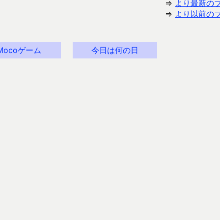
⇒
より最新の
⇒
より以前の
Mocoゲーム
今日は何の日