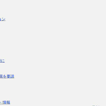
ョン
能に
限を要請
・情報