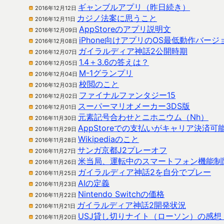
ギャンブルアプリ（昨日続き）
2016年12月12日
カジノ法案に思うこと
2016年12月11日
AppStoreのアプリ説明文
2016年12月09日
iPhone向けアプリのOS最低動作バージ
2016年12月08日
ガイラルディア神話2公開時期
2016年12月07日
1.4＋3.6の答えは？
2016年12月05日
M-1グランプリ
2016年12月04日
校閲のこと
2016年12月03日
ファイナルファンタジー15
2016年12月02日
スーパーマリオメーカー3DS版
2016年12月01日
元素記号合わせとニホニウム（Nh）
2016年11月30日
AppStoreでの支払いがキャリア決済可
2016年11月29日
Wikipediaのこと
2016年11月28日
サンガ京都J2プレーオフ
2016年11月27日
米当局、運転中のスマートフォン機能制
2016年11月26日
ガイラルディア神話2を自分でプレー
2016年11月25日
AIの定義
2016年11月23日
Nintendo Switchの価格
2016年11月22日
ガイラルディア神話2開発状況
2016年11月21日
USJ貸し切りナイト（ローソン）の感想
2016年11月20日