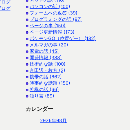
ネットの話 (110)
ブログ
パソコンの話 (100)
ブログ
フォームへの返答 (39)
プログラミングの話 (97)
ページの事 (150)
ページ更新情報 (173)
ポケモンGO（位置ゲー） (132)
メルマガの事 (20)
家電の話 (45)
開発情報 (388)
技術的な話 (100)
京田辺・枚方 (2)
携帯の話 (662)
時事的な話題 (150)
将棋の話 (66)
独り言 (89)
カレンダー
2026年08月