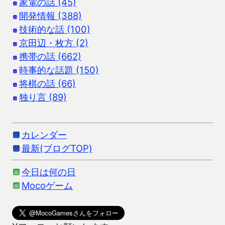
家電の話 (45)
開発情報 (388)
技術的な話 (100)
京田辺・枚方 (2)
携帯の話 (662)
時事的な話題 (150)
将棋の話 (66)
独り言 (89)
カレンダー
最新(ブログTOP)
今日は何の日
Mocoゲーム