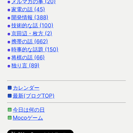
メルマガの事 (20)
家電の話 (45)
開発情報 (388)
技術的な話 (100)
京田辺・枚方 (2)
携帯の話 (662)
時事的な話題 (150)
将棋の話 (66)
独り言 (89)
カレンダー
最新(ブログTOP)
今日は何の日
Mocoゲーム