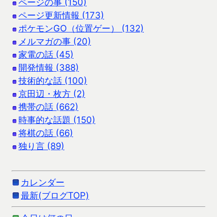
ページの事 (150)
ページ更新情報 (173)
ポケモンGO（位置ゲー） (132)
メルマガの事 (20)
家電の話 (45)
開発情報 (388)
技術的な話 (100)
京田辺・枚方 (2)
携帯の話 (662)
時事的な話題 (150)
将棋の話 (66)
独り言 (89)
カレンダー
最新(ブログTOP)