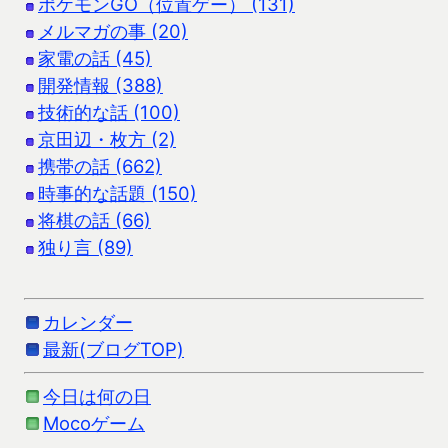
ポケモンGO（位置ゲー） (131)
メルマガの事 (20)
家電の話 (45)
開発情報 (388)
技術的な話 (100)
京田辺・枚方 (2)
携帯の話 (662)
時事的な話題 (150)
将棋の話 (66)
独り言 (89)
カレンダー
最新(ブログTOP)
今日は何の日
Mocoゲーム