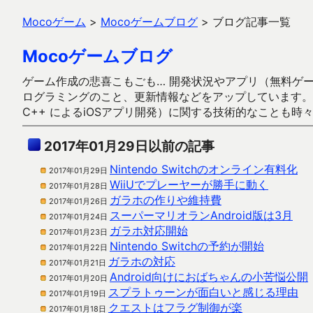
Mocoゲーム
>
Mocoゲームブログ
>
ブログ記事一覧
Mocoゲームブログ
ゲーム作成の悲喜こもごも… 開発状況やアプリ（無料ゲーム多
ログラミングのこと、更新情報などをアップしています。ガラケー時代
C++ によるiOSアプリ開発）に関する技術的なことも時
2017年01月29日以前の記事
Nintendo Switchのオンライン有料化
2017年01月29日
WiiUでプレーヤーが勝手に動く
2017年01月28日
ガラホの作りや維持費
2017年01月26日
スーパーマリオランAndroid版は3月
2017年01月24日
ガラホ対応開始
2017年01月23日
Nintendo Switchの予約が開始
2017年01月22日
ガラホの対応
2017年01月21日
Android向けにおばちゃんの小苦悩公開
2017年01月20日
スプラトゥーンが面白いと感じる理由
2017年01月19日
クエストはフラグ制御が楽
2017年01月18日