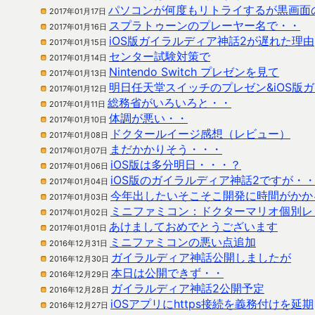
パソコンが何度もリトライするが黒画面
2017年01月17日
スプラトゥーンのプレーヤー名で・・
2017年01月16日
iOS版ガイラルディア神話2が遅れた理由
2017年01月15日
センター試験対策で
2017年01月14日
Nintendo Switch プレゼンを見て
2017年01月13日
明日任天堂スイッチのプレゼン&iOS版
2017年01月12日
総務省がいろいろと・・
2017年01月11日
体調が悪い・・
2017年01月10日
ドクタールイージ感想（レビュー）
2017年01月08日
まだかかりそう・・・
2017年01月07日
iOS版は多分明日・・・？
2017年01月06日
iOS版のガイラルディア神話2ですが・
2017年01月04日
今年出したいそこそこ開発に時間がかか
2017年01月03日
ミニファミコン：ドクターマリオ個別レ
2017年01月02日
あけましておめでとうございます
2017年01月01日
ミニファミコンの悪い点追加
2016年12月31日
ガイラルディア神話公開しましたが
2016年12月30日
本日は公開できず・・
2016年12月29日
ガイラルディア神話2公開予定
2016年12月28日
iOSアプリにhttps接続を義務付けを延期
2016年12月27日