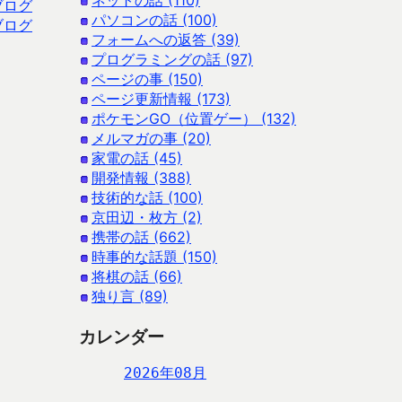
ネットの話 (110)
ブログ
パソコンの話 (100)
ブログ
フォームへの返答 (39)
プログラミングの話 (97)
ページの事 (150)
ページ更新情報 (173)
ポケモンGO（位置ゲー） (132)
メルマガの事 (20)
家電の話 (45)
開発情報 (388)
技術的な話 (100)
京田辺・枚方 (2)
携帯の話 (662)
時事的な話題 (150)
将棋の話 (66)
独り言 (89)
カレンダー
2026年08月