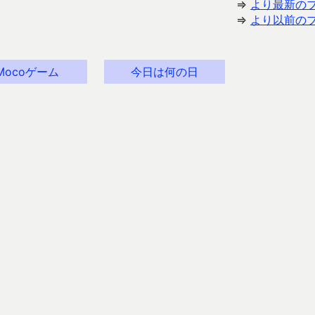
⇒
より最新の
⇒
より以前の
Mocoゲーム
今日は何の日