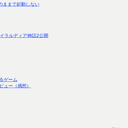
のままで起動しない
ガイラルディア神話2公開
・
るゲーム
ビュー（感想）