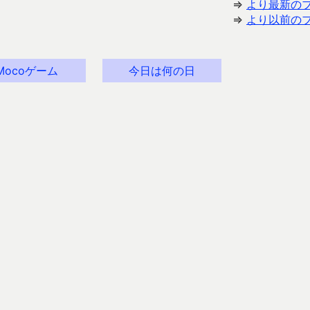
⇒
より最新の
⇒
より以前の
Mocoゲーム
今日は何の日