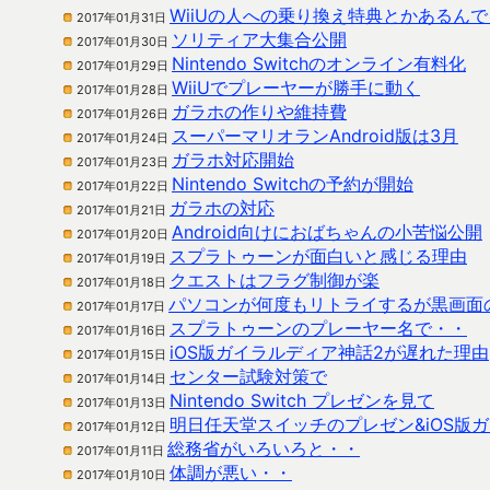
WiiUの人への乗り換え特典とかあるん
2017年01月31日
ソリティア大集合公開
2017年01月30日
Nintendo Switchのオンライン有料化
2017年01月29日
WiiUでプレーヤーが勝手に動く
2017年01月28日
ガラホの作りや維持費
2017年01月26日
スーパーマリオランAndroid版は3月
2017年01月24日
ガラホ対応開始
2017年01月23日
Nintendo Switchの予約が開始
2017年01月22日
ガラホの対応
2017年01月21日
Android向けにおばちゃんの小苦悩公開
2017年01月20日
スプラトゥーンが面白いと感じる理由
2017年01月19日
クエストはフラグ制御が楽
2017年01月18日
パソコンが何度もリトライするが黒画面
2017年01月17日
スプラトゥーンのプレーヤー名で・・
2017年01月16日
iOS版ガイラルディア神話2が遅れた理由
2017年01月15日
センター試験対策で
2017年01月14日
Nintendo Switch プレゼンを見て
2017年01月13日
明日任天堂スイッチのプレゼン&iOS版
2017年01月12日
総務省がいろいろと・・
2017年01月11日
体調が悪い・・
2017年01月10日