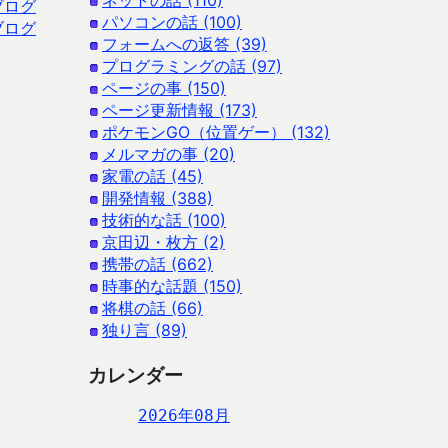
ネットの話 (110)
ブログ
パソコンの話 (100)
ブログ
フォームへの返答 (39)
プログラミングの話 (97)
ページの事 (150)
ページ更新情報 (173)
ポケモンGO（位置ゲー） (132)
メルマガの事 (20)
家電の話 (45)
開発情報 (388)
技術的な話 (100)
京田辺・枚方 (2)
携帯の話 (662)
時事的な話題 (150)
将棋の話 (66)
独り言 (89)
カレンダー
2026年08月