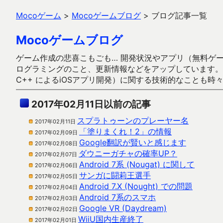
Mocoゲーム
>
Mocoゲームブログ
>
ブログ記事一覧
Mocoゲームブログ
ゲーム作成の悲喜こもごも… 開発状況やアプリ（無料ゲーム多
ログラミングのこと、更新情報などをアップしています。ガラケー時代
C++ によるiOSアプリ開発）に関する技術的なことも時
2017年02月11日以前の記事
スプラトゥーンのプレーヤー名
2017年02月11日
「塗りまくれ！2」の情報
2017年02月09日
Google翻訳が賢いと感じます
2017年02月08日
ダウニーガチャの確率UP？
2017年02月07日
Android 7系 (Nougat) に関して
2017年02月06日
サンガに闘莉王選手
2017年02月05日
Android 7.X (Nought) での問題
2017年02月04日
Android 7系のスマホ
2017年02月03日
Google VR (Daydream)
2017年02月02日
WiiU国内生産終了
2017年02月01日