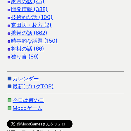
家電の話 (45)
開発情報 (388)
技術的な話 (100)
京田辺・枚方 (2)
携帯の話 (662)
時事的な話題 (150)
将棋の話 (66)
独り言 (89)
カレンダー
最新(ブログTOP)
今日は何の日
Mocoゲーム