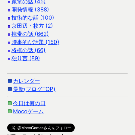
家電の話 (45)
開発情報 (388)
技術的な話 (100)
京田辺・枚方 (2)
携帯の話 (662)
時事的な話題 (150)
将棋の話 (66)
独り言 (89)
カレンダー
最新(ブログTOP)
今日は何の日
Mocoゲーム