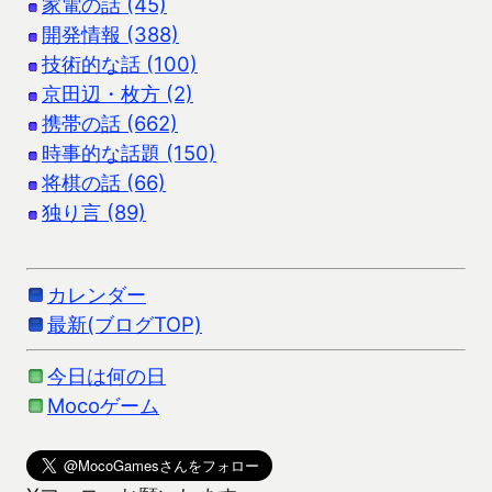
家電の話 (45)
開発情報 (388)
技術的な話 (100)
京田辺・枚方 (2)
携帯の話 (662)
時事的な話題 (150)
将棋の話 (66)
独り言 (89)
カレンダー
最新(ブログTOP)
今日は何の日
Mocoゲーム