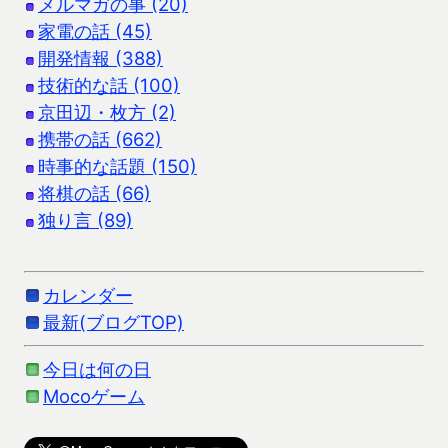
メルマガの事 (20)
家電の話 (45)
開発情報 (388)
技術的な話 (100)
京田辺・枚方 (2)
携帯の話 (662)
時事的な話題 (150)
将棋の話 (66)
独り言 (89)
カレンダー
最新(ブログTOP)
今日は何の日
Mocoゲーム