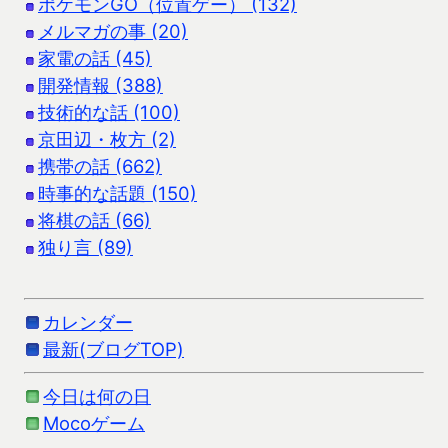
ポケモンGO（位置ゲー） (132)
メルマガの事 (20)
家電の話 (45)
開発情報 (388)
技術的な話 (100)
京田辺・枚方 (2)
携帯の話 (662)
時事的な話題 (150)
将棋の話 (66)
独り言 (89)
カレンダー
最新(ブログTOP)
今日は何の日
Mocoゲーム