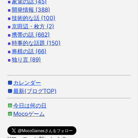
家電の話 (45)
開発情報 (388)
技術的な話 (100)
京田辺・枚方 (2)
携帯の話 (662)
時事的な話題 (150)
将棋の話 (66)
独り言 (89)
カレンダー
最新(ブログTOP)
今日は何の日
Mocoゲーム