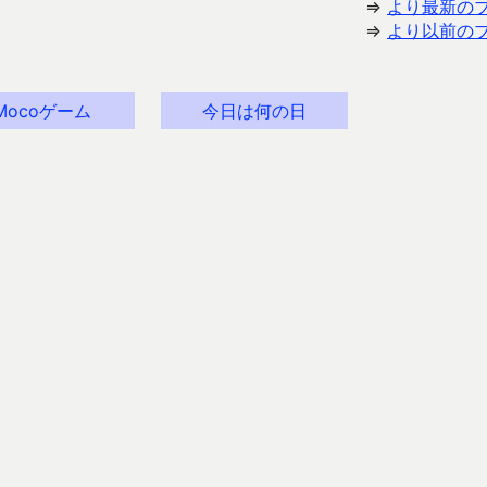
⇒
より最新の
⇒
より以前の
Mocoゲーム
今日は何の日