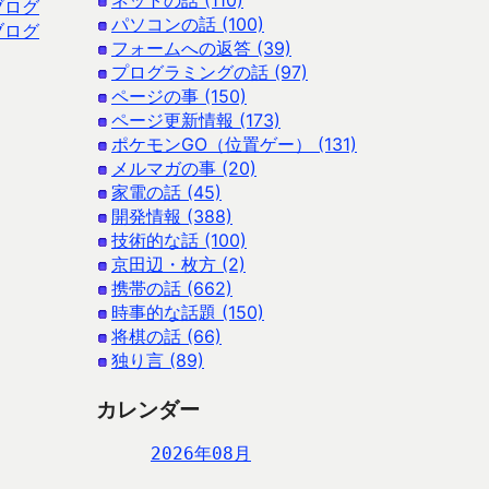
ネットの話 (110)
ブログ
パソコンの話 (100)
ブログ
フォームへの返答 (39)
プログラミングの話 (97)
ページの事 (150)
ページ更新情報 (173)
ポケモンGO（位置ゲー） (131)
メルマガの事 (20)
家電の話 (45)
開発情報 (388)
技術的な話 (100)
京田辺・枚方 (2)
携帯の話 (662)
時事的な話題 (150)
将棋の話 (66)
独り言 (89)
カレンダー
2026年08月