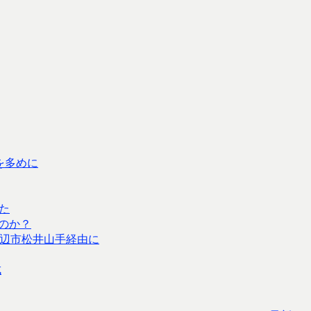
を多めに
した
のか？
辺市松井山手経由に
成