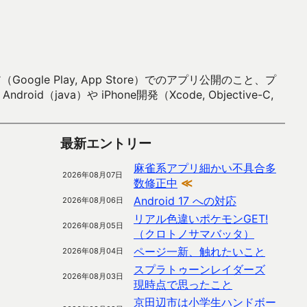
 Play, App Store）でのアプリ公開のこと、プ
）や iPhone開発（Xcode, Objective-C,
最新エントリー
麻雀系アプリ細かい不具合多
2026年08月07日
数修正中
≪
Android 17 への対応
2026年08月06日
リアル色違いポケモンGET!
2026年08月05日
（クロトノサマバッタ）
ページ一新、触れたいこと
2026年08月04日
スプラトゥーンレイダーズ
2026年08月03日
現時点で思ったこと
京田辺市は小学生ハンドボー