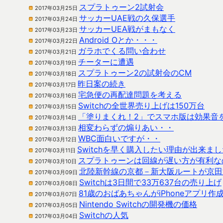
スプラトゥーン2試射会
2017年03月25日
サッカーUAE戦の久保選手
2017年03月24日
サッカーUEA戦がまもなく
2017年03月23日
Android Oとか・・・
2017年03月22日
ガラホでくる問い合わせ
2017年03月21日
チーターに遭遇
2017年03月19日
スプラトゥーン2の試射会のCM
2017年03月18日
昨日案の続き
2017年03月17日
宅急便の再配達問題を考える
2017年03月16日
Switchの全世界売り上げは150万台
2017年03月15日
「塗りまくれ！2」でスマホ版は効果音
2017年03月14日
相変わらずの煽りあい・・
2017年03月13日
WBC面白いですが・・
2017年03月12日
Switchを早く購入したい理由が出来ま
2017年03月11日
スプラトゥーンは回線が遅い方が有利な
2017年03月10日
北陸新幹線の京都－新大阪ルートが京田
2017年03月09日
Switchは3日間で33万637台の売り上げ
2017年03月08日
81歳のおばあちゃんがiPhoneアプリ作
2017年03月07日
Nintendo Switchの開発機の価格
2017年03月05日
Switchの人気
2017年03月04日