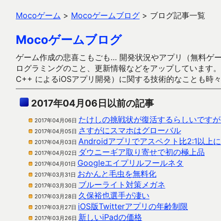
Mocoゲーム
>
Mocoゲームブログ
>
ブログ記事一覧
Mocoゲームブログ
ゲーム作成の悲喜こもごも… 開発状況やアプリ（無料ゲーム多
ログラミングのこと、更新情報などをアップしています。ガラケー時代
C++ によるiOSアプリ開発）に関する技術的なことも時
2017年04月06日以前の記事
たけしの挑戦状が復活するらしいですが
2017年04月06日
さすがにスマホはグローバル
2017年04月05日
Androidアプリでアスペクト比2:1以上
2017年04月03日
ダウニーギア取り寄せで初の極上品
2017年04月02日
Googleエイプリルフールネタ
2017年04月01日
おかんと毛虫を無料化
2017年03月31日
ブルーライト対策メガネ
2017年03月30日
久保裕也選手が凄い
2017年03月28日
iOS版Twitterアプリの年齢制限
2017年03月27日
新しいiPadの価格
2017年03月26日