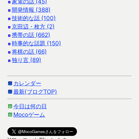
家電の話 (45)
開発情報 (388)
技術的な話 (100)
京田辺・枚方 (2)
携帯の話 (662)
時事的な話題 (150)
将棋の話 (66)
独り言 (89)
カレンダー
最新(ブログTOP)
今日は何の日
Mocoゲーム