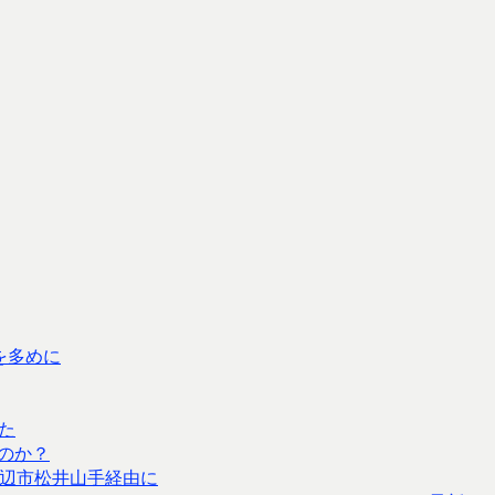
を多めに
した
のか？
辺市松井山手経由に