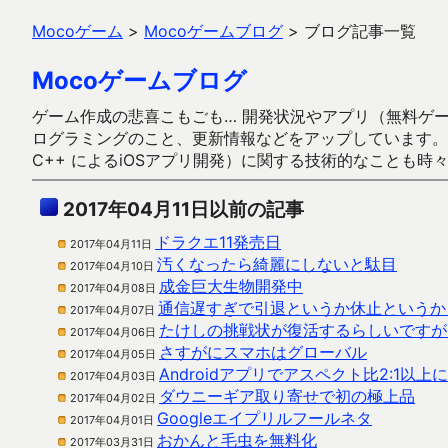
Mocoゲーム
>
Mocoゲームブログ
>
ブログ記事一覧
Mocoゲームブログ
ゲーム作成の悲喜こもごも… 開発状況やアプリ（無料ゲーム多
ログラミングのこと、更新情報などをアップしています。ガラケー時代
C++ によるiOSアプリ開発）に関する技術的なことも時
2017年04月11日以前の記事
ドラクエ11発売日
2017年04月11日
汚くなったら綺麗にしないと駄目
2017年04月10日
成金巨大生物開発中
2017年04月08日
通信遅すぎで引退というか休止というか
2017年04月07日
たけしの挑戦状が復活するらしいですが
2017年04月06日
さすがにスマホはグローバル
2017年04月05日
Androidアプリでアスペクト比2:1以上
2017年04月03日
ダウニーギア取り寄せで初の極上品
2017年04月02日
Googleエイプリルフールネタ
2017年04月01日
おかんと毛虫を無料化
2017年03月31日