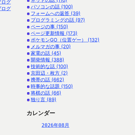
ネットの話 (110)
ブログ
パソコンの話 (100)
ブログ
フォームへの返答 (39)
プログラミングの話 (97)
ページの事 (150)
ページ更新情報 (173)
ポケモンGO（位置ゲー） (132)
メルマガの事 (20)
家電の話 (45)
開発情報 (388)
技術的な話 (100)
京田辺・枚方 (2)
携帯の話 (662)
時事的な話題 (150)
将棋の話 (66)
独り言 (89)
カレンダー
2026年08月