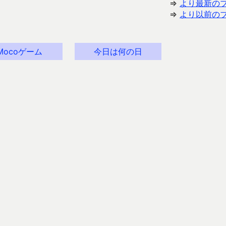
⇒
より最新の
⇒
より以前の
Mocoゲーム
今日は何の日