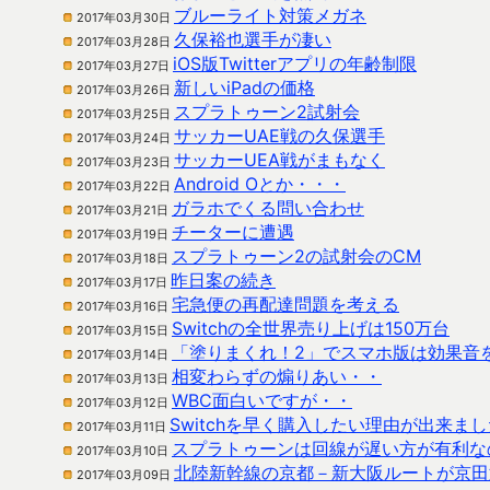
ブルーライト対策メガネ
2017年03月30日
久保裕也選手が凄い
2017年03月28日
iOS版Twitterアプリの年齢制限
2017年03月27日
新しいiPadの価格
2017年03月26日
スプラトゥーン2試射会
2017年03月25日
サッカーUAE戦の久保選手
2017年03月24日
サッカーUEA戦がまもなく
2017年03月23日
Android Oとか・・・
2017年03月22日
ガラホでくる問い合わせ
2017年03月21日
チーターに遭遇
2017年03月19日
スプラトゥーン2の試射会のCM
2017年03月18日
昨日案の続き
2017年03月17日
宅急便の再配達問題を考える
2017年03月16日
Switchの全世界売り上げは150万台
2017年03月15日
「塗りまくれ！2」でスマホ版は効果音
2017年03月14日
相変わらずの煽りあい・・
2017年03月13日
WBC面白いですが・・
2017年03月12日
Switchを早く購入したい理由が出来ま
2017年03月11日
スプラトゥーンは回線が遅い方が有利な
2017年03月10日
北陸新幹線の京都－新大阪ルートが京田
2017年03月09日