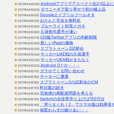
Androidアプリでアスペクト比2:1以上
2017年04月03日
ダウニーギア取り寄せで初の極上品
2017年04月02日
Googleエイプリルフールネタ
2017年04月01日
おかんと毛虫を無料化
2017年03月31日
ブルーライト対策メガネ
2017年03月30日
久保裕也選手が凄い
2017年03月28日
iOS版Twitterアプリの年齢制限
2017年03月27日
新しいiPadの価格
2017年03月26日
スプラトゥーン2試射会
2017年03月25日
サッカーUAE戦の久保選手
2017年03月24日
サッカーUEA戦がまもなく
2017年03月23日
Android Oとか・・・
2017年03月22日
ガラホでくる問い合わせ
2017年03月21日
チーターに遭遇
2017年03月19日
スプラトゥーン2の試射会のCM
2017年03月18日
昨日案の続き
2017年03月17日
宅急便の再配達問題を考える
2017年03月16日
Switchの全世界売り上げは150万台
2017年03月15日
「塗りまくれ！2」でスマホ版は効果音
2017年03月14日
相変わらずの煽りあい・・
2017年03月13日