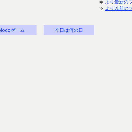
⇒
より最新の
⇒
より以前の
Mocoゲーム
今日は何の日