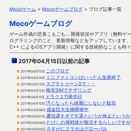
Mocoゲーム
>
Mocoゲームブログ
>
ブログ記事一覧
Mocoゲームブログ
ゲーム作成の悲喜こもごも… 開発状況やアプリ（無料ゲーム多
ログラミングのこと、更新情報などをアップしています。ガラケー時代
C++ によるiOSアプリ開発）に関する技術的なことも時
2017年04月15日以前の記事
このブログ
2017年04月15日
ミニファミコンはいったん生産終了
2017年04月14日
スプラトゥーン2で・・
2017年04月13日
格安SIMでテザリング
2017年04月12日
ドラクエ11発売日
2017年04月11日
汚くなったら綺麗にしないと駄目
2017年04月10日
成金巨大生物開発中
2017年04月08日
通信遅すぎで引退というか休止というか
2017年04月07日
たけしの挑戦状が復活するらしいですが
2017年04月06日
さすがにスマホはグローバル
2017年04月05日