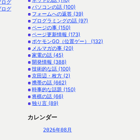
ネットの話 (110)
ブログ
パソコンの話 (100)
ブログ
フォームへの返答 (39)
プログラミングの話 (97)
ページの事 (150)
ページ更新情報 (173)
ポケモンGO（位置ゲー） (132)
メルマガの事 (20)
家電の話 (45)
開発情報 (388)
技術的な話 (100)
京田辺・枚方 (2)
携帯の話 (662)
時事的な話題 (150)
将棋の話 (66)
独り言 (89)
カレンダー
2026年08月