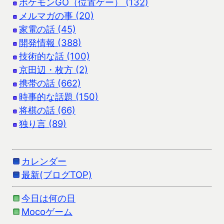
ポケモンGO（位置ゲー） (132)
メルマガの事 (20)
家電の話 (45)
開発情報 (388)
技術的な話 (100)
京田辺・枚方 (2)
携帯の話 (662)
時事的な話題 (150)
将棋の話 (66)
独り言 (89)
カレンダー
最新(ブログTOP)
今日は何の日
Mocoゲーム