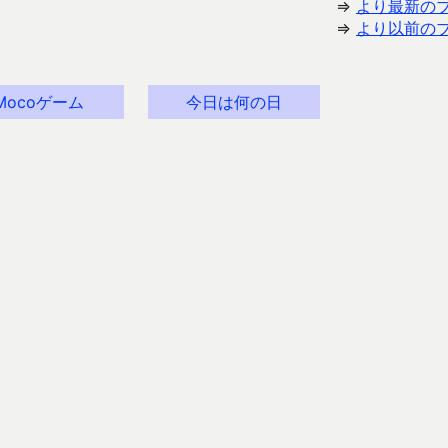
⇒
より最新の
⇒
より以前の
Mocoゲーム
今日は何の日