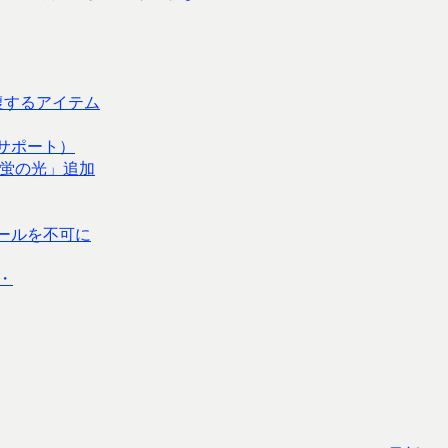
復するアイテム
合サポート）
蛍の光」追加
トールを不可に
・