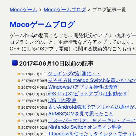
Mocoゲーム
>
Mocoゲームブログ
>
ブログ記事一覧
Mocoゲームブログ
ゲーム作成の悲喜こもごも… 開発状況やアプリ（無料ゲーム多
ログラミングのこと、更新情報などをアップしています。ガラケー時代
C++ によるiOSアプリ開発）に関する技術的なことも時
2017年06月10日以前の記事
ジョギングの計測に・・
2017年06月10日
そろそろNintendo Switchを買いた
2017年06月09日
Windowsのアプリ互換性は優秀
2017年06月08日
iOS 11 は32ビットアプリは起動せず
2017年06月07日
iOS 11が発表
2017年06月06日
古いAndroid端末でアプリからの通信
2017年06月05日
ARMSのCMを見て思ったこと
2017年06月04日
「スーパーマリオ」をノーキル・ノーア
2017年06月03日
Nintendo Switch オンライン料金
2017年06月02日
.htaccessを使ったリダイレクトで
2017年06月01日