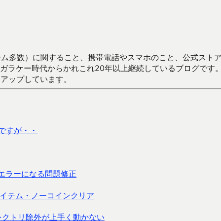
数）に関すること、携帯電話やスマホのこと、公式ストア（Google
からかれこれ20年以上継続しているブログです。Android（java
々アップしています。
いのですが・・
がエラーになる問題修正
イテム・ノーコインクリア
ディレクトリ除外が上手く動かない