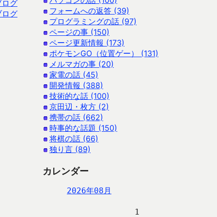
パソコンの話 (100)
ブログ
フォームへの返答 (39)
ブログ
プログラミングの話 (97)
ページの事 (150)
ページ更新情報 (173)
ポケモンGO（位置ゲー） (131)
メルマガの事 (20)
家電の話 (45)
開発情報 (388)
技術的な話 (100)
京田辺・枚方 (2)
携帯の話 (662)
時事的な話題 (150)
将棋の話 (66)
独り言 (89)
カレンダー
2026年08月
                   1