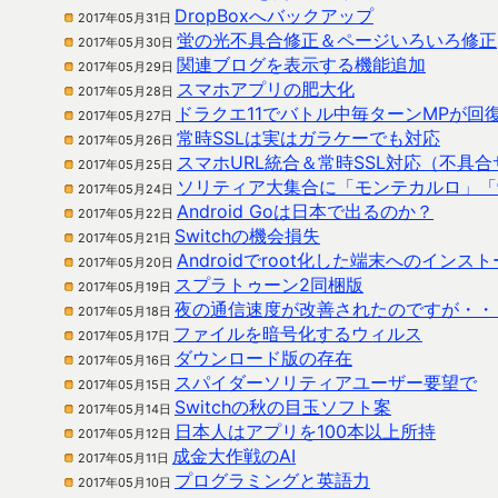
DropBoxへバックアップ
2017年05月31日
蛍の光不具合修正＆ページいろいろ修正
2017年05月30日
関連ブログを表示する機能追加
2017年05月29日
スマホアプリの肥大化
2017年05月28日
ドラクエ11でバトル中毎ターンMPが回
2017年05月27日
常時SSLは実はガラケーでも対応
2017年05月26日
スマホURL統合＆常時SSL対応（不具
2017年05月25日
ソリティア大集合に「モンテカルロ」「
2017年05月24日
Android Goは日本で出るのか？
2017年05月22日
Switchの機会損失
2017年05月21日
Androidでroot化した端末へのインス
2017年05月20日
スプラトゥーン2同梱版
2017年05月19日
夜の通信速度が改善されたのですが・・
2017年05月18日
ファイルを暗号化するウィルス
2017年05月17日
ダウンロード版の存在
2017年05月16日
スパイダーソリティアユーザー要望で
2017年05月15日
Switchの秋の目玉ソフト案
2017年05月14日
日本人はアプリを100本以上所持
2017年05月12日
成金大作戦のAI
2017年05月11日
プログラミングと英語力
2017年05月10日