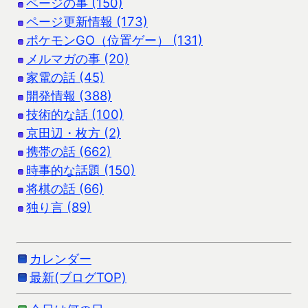
ページの事 (150)
ページ更新情報 (173)
ポケモンGO（位置ゲー） (131)
メルマガの事 (20)
家電の話 (45)
開発情報 (388)
技術的な話 (100)
京田辺・枚方 (2)
携帯の話 (662)
時事的な話題 (150)
将棋の話 (66)
独り言 (89)
カレンダー
最新(ブログTOP)