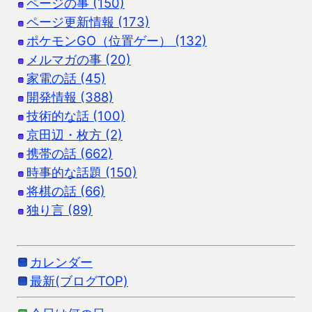
ページの事 (150)
ページ更新情報 (173)
ポケモンGO（位置ゲー） (132)
メルマガの事 (20)
家電の話 (45)
開発情報 (388)
技術的な話 (100)
京田辺・枚方 (2)
携帯の話 (662)
時事的な話題 (150)
将棋の話 (66)
独り言 (89)
カレンダー
最新(ブログTOP)