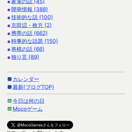
家電の話 (45)
開発情報 (388)
技術的な話 (100)
京田辺・枚方 (2)
携帯の話 (662)
時事的な話題 (150)
将棋の話 (66)
独り言 (89)
カレンダー
最新(ブログTOP)
今日は何の日
Mocoゲーム