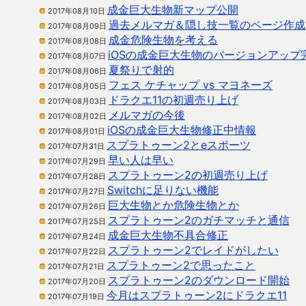
成金巨大生物新マップ公開
2017年08月10日
過去メルマガ＆隠し技一覧のページ作成
2017年08月09日
成金危険生物を考える
2017年08月08日
iOSの成金巨大生物のバージョンアップ
2017年08月07日
夏祭りで射的
2017年08月06日
フェス ケチャップ vs マヨネーズ
2017年08月05日
ドラクエ11の初週売り上げ
2017年08月03日
メルマガの今後
2017年08月02日
iOSの成金巨大生物修正中情報
2017年08月01日
スプラトゥーン2とeスポーツ
2017年07月31日
早い人は早い
2017年07月29日
スプラトゥーン2の初週売り上げ
2017年07月28日
Switchに足りない機能
2017年07月27日
巨大生物とか危険生物とか
2017年07月26日
スプラトゥーン2のガチマッチと通信
2017年07月25日
成金巨大生物不具合修正
2017年07月24日
スプラトゥーン2でレイドがしたい
2017年07月22日
スプラトゥーン2で思ったこと
2017年07月21日
スプラトゥーン2のダウンロード開始
2017年07月20日
今月はスプラトゥーン2にドラクエ11
2017年07月19日