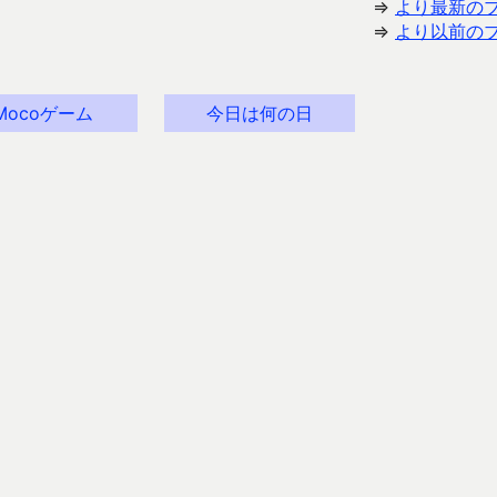
⇒
より最新の
⇒
より以前の
Mocoゲーム
今日は何の日