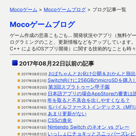
Mocoゲーム
>
Mocoゲームブログ
>
ブログ記事一覧
Mocoゲームブログ
ゲーム作成の悲喜こもごも… 開発状況やアプリ（無料ゲーム多
ログラミングのこと、更新情報などをアップしています。ガラケー時代
C++ によるiOSアプリ開発）に関する技術的なことも時
2017年08月22日以前の記事
おばちゃんとお化け公開＆おかんと脱出
2017年08月22日
Switch向けに256GBのmicroSDを購
2017年08月21日
第3回スプラトゥーン甲子園
2017年08月20日
日本語アプリの場合AppStoreの審査
2017年08月19日
年を取ると不具合を出しやすくなる？
2017年08月17日
モバイルファーストインデックス（MFI
2017年08月16日
あまり更新がない
2017年08月15日
CSSの進化
2017年08月14日
Nintendo Switch のネオン vs グレー
2017年08月13日
いっしょにチョキッとスニッパーズレビ
2017年08月12日