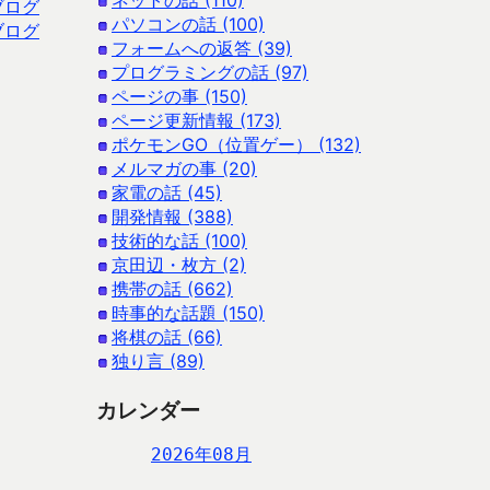
ネットの話 (110)
ブログ
パソコンの話 (100)
ブログ
フォームへの返答 (39)
プログラミングの話 (97)
ページの事 (150)
ページ更新情報 (173)
ポケモンGO（位置ゲー） (132)
メルマガの事 (20)
家電の話 (45)
開発情報 (388)
技術的な話 (100)
京田辺・枚方 (2)
携帯の話 (662)
時事的な話題 (150)
将棋の話 (66)
独り言 (89)
カレンダー
2026年08月