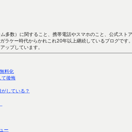
数）に関すること、携帯電話やスマホのこと、公式ストア（Google
からかれこれ20年以上継続しているブログです。Android（java
々アップしています。
無料化
入して後悔
は誰がしている？
）
ュー