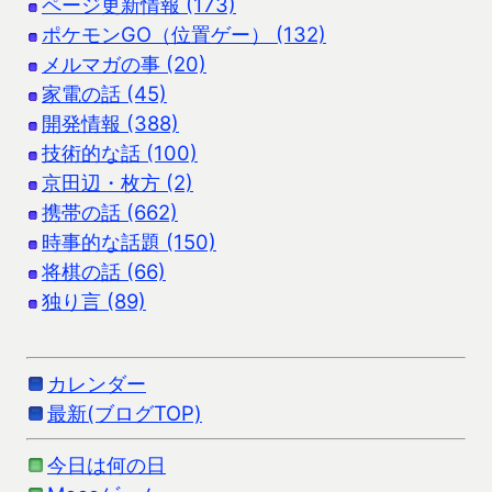
ページ更新情報 (173)
ポケモンGO（位置ゲー） (132)
メルマガの事 (20)
家電の話 (45)
開発情報 (388)
技術的な話 (100)
京田辺・枚方 (2)
携帯の話 (662)
時事的な話題 (150)
将棋の話 (66)
独り言 (89)
カレンダー
最新(ブログTOP)
今日は何の日