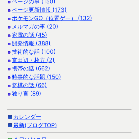
ページの事 (150)
ページ更新情報 (173)
ポケモンGO（位置ゲー） (132)
メルマガの事 (20)
家電の話 (45)
開発情報 (388)
技術的な話 (100)
京田辺・枚方 (2)
携帯の話 (662)
時事的な話題 (150)
将棋の話 (66)
独り言 (89)
カレンダー
最新(ブログTOP)