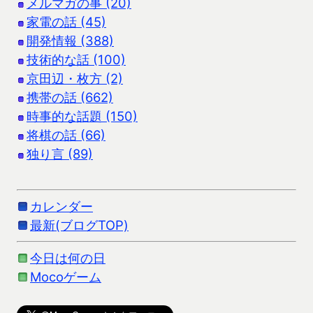
メルマガの事 (20)
家電の話 (45)
開発情報 (388)
技術的な話 (100)
京田辺・枚方 (2)
携帯の話 (662)
時事的な話題 (150)
将棋の話 (66)
独り言 (89)
カレンダー
最新(ブログTOP)
今日は何の日
Mocoゲーム