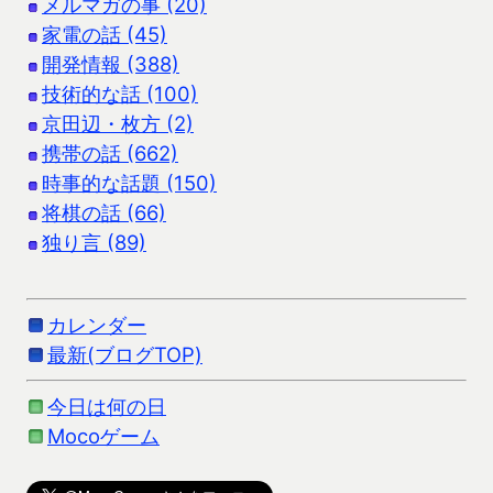
メルマガの事 (20)
家電の話 (45)
開発情報 (388)
技術的な話 (100)
京田辺・枚方 (2)
携帯の話 (662)
時事的な話題 (150)
将棋の話 (66)
独り言 (89)
カレンダー
最新(ブログTOP)
今日は何の日
Mocoゲーム