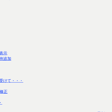
表示
他追加
受けて・・・
修正
・