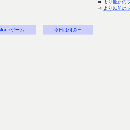
⇒
より最新の
⇒
より以前の
Mocoゲーム
今日は何の日