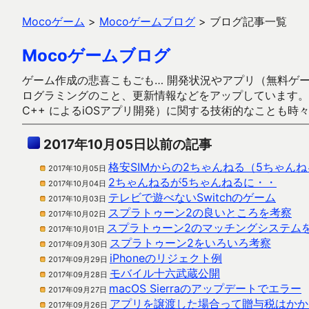
Mocoゲーム
>
Mocoゲームブログ
>
ブログ記事一覧
Mocoゲームブログ
ゲーム作成の悲喜こもごも… 開発状況やアプリ（無料ゲーム多
ログラミングのこと、更新情報などをアップしています。ガラケー時代
C++ によるiOSアプリ開発）に関する技術的なことも時
2017年10月05日以前の記事
格安SIMからの2ちゃんねる（5ちゃん
2017年10月05日
2ちゃんねるが5ちゃんねるに・・
2017年10月04日
テレビで遊べないSwitchのゲーム
2017年10月03日
スプラトゥーン2の良いところを考察
2017年10月02日
スプラトゥーン2のマッチングシステム
2017年10月01日
スプラトゥーン2をいろいろ考察
2017年09月30日
iPhoneのリジェクト例
2017年09月29日
モバイル十六武蔵公開
2017年09月28日
macOS Sierraのアップデートでエラー
2017年09月27日
アプリを譲渡した場合って贈与税はかか
2017年09月26日