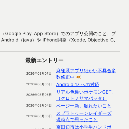
 Play, App Store）でのアプリ公開のこと、プ
）や iPhone開発（Xcode, Objective-C,
最新エントリー
麻雀系アプリ細かい不具合多
2026年08月07日
数修正中
≪
Android 17 への対応
2026年08月06日
リアル色違いポケモンGET!
2026年08月05日
（クロトノサマバッタ）
ページ一新、触れたいこと
2026年08月04日
スプラトゥーンレイダーズ
2026年08月03日
現時点で思ったこと
京田辺市は小学生ハンドボー