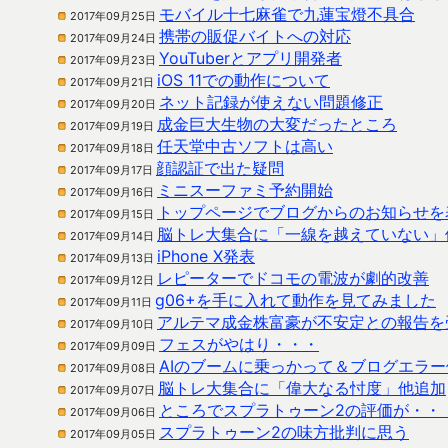
モバイル十七麻雀で九蓮宝燈不具合
2017年09月25日
携帯の販促バイトへの対応
2017年09月24日
YouTuberとアプリ開発者
2017年09月23日
iOS 11での動作について
2017年09月21日
ネット記録が使えない問題修正
2017年09月20日
成金巨大生物の大変だったところ
2017年09月19日
任天堂中古ソフトは高い
2017年09月18日
顔認証で出た疑問
2017年09月17日
ミニスーファミ予約開始
2017年09月16日
トップページでブログからのお知らせを
2017年09月15日
脳トレ大集合に「一線を越えていない」
2017年09月14日
iPhone X発表
2017年09月13日
レピーターでドコモの電波が劇的改善
2017年09月12日
g06+を手に入れて動作を見てみました
2017年09月11日
アルテマ成金株富豪が不安定との報告を
2017年09月10日
フェスがやはり・・・
2017年09月09日
AIのブームに乗っかって＆ブログエラー
2017年09月08日
脳トレ大集合に「偉大なる忖度」他追加
2017年09月07日
ところでスプラトゥーン2の評価が・・
2017年09月06日
スプラトゥーン2の味方批判に思う
2017年09月05日