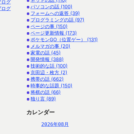
ネットの話 (110)
ブログ
パソコンの話 (100)
ブログ
フォームへの返答 (39)
プログラミングの話 (97)
ページの事 (150)
ページ更新情報 (173)
ポケモンGO（位置ゲー） (131)
メルマガの事 (20)
家電の話 (45)
開発情報 (388)
技術的な話 (100)
京田辺・枚方 (2)
携帯の話 (662)
時事的な話題 (150)
将棋の話 (66)
独り言 (89)
カレンダー
2026年08月