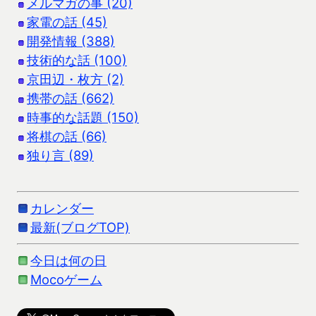
メルマガの事 (20)
家電の話 (45)
開発情報 (388)
技術的な話 (100)
京田辺・枚方 (2)
携帯の話 (662)
時事的な話題 (150)
将棋の話 (66)
独り言 (89)
カレンダー
最新(ブログTOP)
今日は何の日
Mocoゲーム