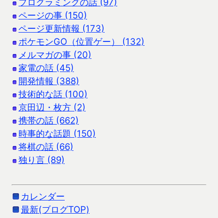
プログラミングの話 (97)
ページの事 (150)
ページ更新情報 (173)
ポケモンGO（位置ゲー） (132)
メルマガの事 (20)
家電の話 (45)
開発情報 (388)
技術的な話 (100)
京田辺・枚方 (2)
携帯の話 (662)
時事的な話題 (150)
将棋の話 (66)
独り言 (89)
カレンダー
最新(ブログTOP)