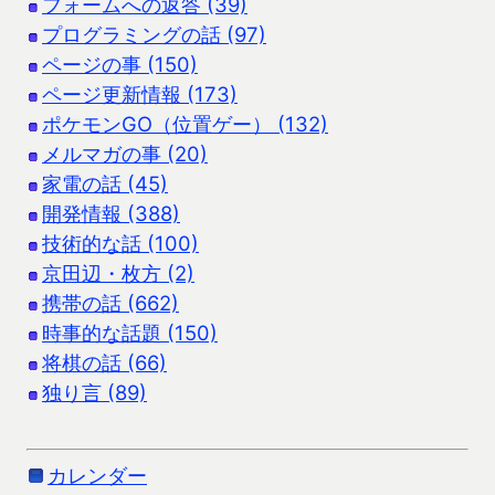
フォームへの返答 (39)
プログラミングの話 (97)
ページの事 (150)
ページ更新情報 (173)
ポケモンGO（位置ゲー） (132)
メルマガの事 (20)
家電の話 (45)
開発情報 (388)
技術的な話 (100)
京田辺・枚方 (2)
携帯の話 (662)
時事的な話題 (150)
将棋の話 (66)
独り言 (89)
カレンダー