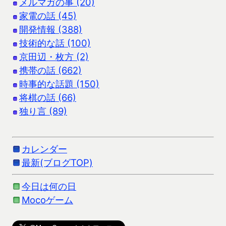
メルマガの事 (20)
家電の話 (45)
開発情報 (388)
技術的な話 (100)
京田辺・枚方 (2)
携帯の話 (662)
時事的な話題 (150)
将棋の話 (66)
独り言 (89)
カレンダー
最新(ブログTOP)
今日は何の日
Mocoゲーム