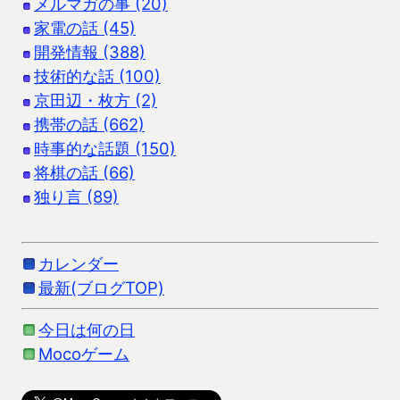
メルマガの事 (20)
家電の話 (45)
開発情報 (388)
技術的な話 (100)
京田辺・枚方 (2)
携帯の話 (662)
時事的な話題 (150)
将棋の話 (66)
独り言 (89)
カレンダー
最新(ブログTOP)
今日は何の日
Mocoゲーム