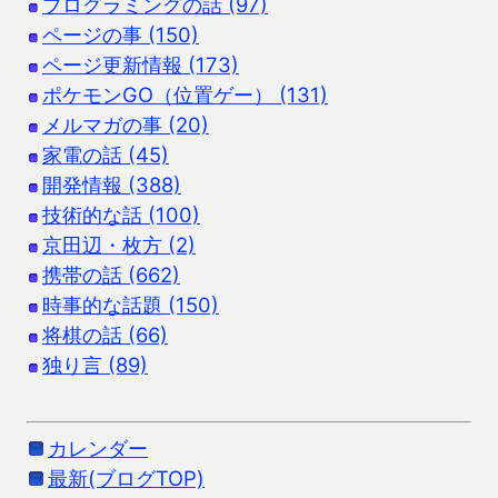
プログラミングの話 (97)
ページの事 (150)
ページ更新情報 (173)
ポケモンGO（位置ゲー） (131)
メルマガの事 (20)
家電の話 (45)
開発情報 (388)
技術的な話 (100)
京田辺・枚方 (2)
携帯の話 (662)
時事的な話題 (150)
将棋の話 (66)
独り言 (89)
カレンダー
最新(ブログTOP)