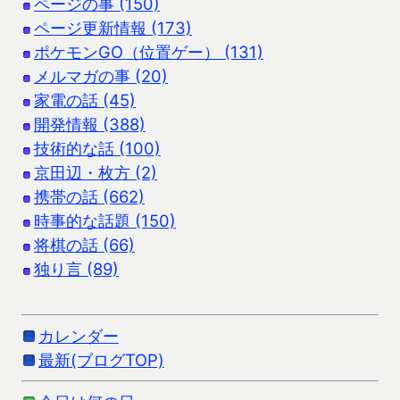
ページの事 (150)
ページ更新情報 (173)
ポケモンGO（位置ゲー） (131)
メルマガの事 (20)
家電の話 (45)
開発情報 (388)
技術的な話 (100)
京田辺・枚方 (2)
携帯の話 (662)
時事的な話題 (150)
将棋の話 (66)
独り言 (89)
カレンダー
最新(ブログTOP)