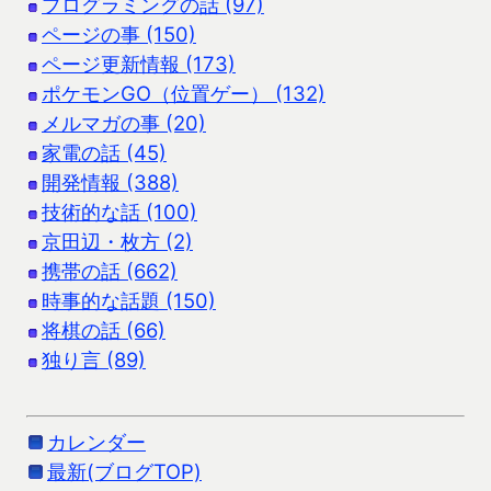
プログラミングの話 (97)
ページの事 (150)
ページ更新情報 (173)
ポケモンGO（位置ゲー） (132)
メルマガの事 (20)
家電の話 (45)
開発情報 (388)
技術的な話 (100)
京田辺・枚方 (2)
携帯の話 (662)
時事的な話題 (150)
将棋の話 (66)
独り言 (89)
カレンダー
最新(ブログTOP)