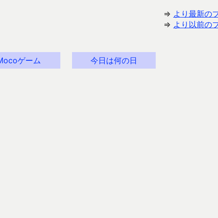
⇒
より最新の
⇒
より以前の
Mocoゲーム
今日は何の日