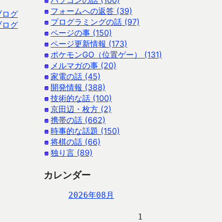
パソコンの話 (100)
フォームへの返答 (39)
ブログ
プログラミングの話 (97)
ブログ
ページの事 (150)
ページ更新情報 (173)
ポケモンGO（位置ゲー） (131)
メルマガの事 (20)
家電の話 (45)
開発情報 (388)
技術的な話 (100)
京田辺・枚方 (2)
携帯の話 (662)
時事的な話題 (150)
将棋の話 (66)
独り言 (89)
カレンダー
2026年08月
                   1