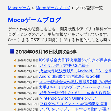
Mocoゲーム
>
Mocoゲームブログ
>
ブログ記事一覧
Mocoゲームブログ
ゲーム作成の悲喜こもごも… 開発状況やアプリ（無料ゲーム多
ログラミングのこと、更新情報などをアップしています。ガラケー時代
C++ によるiOSアプリ開発）に関する技術的なことも時
2018年05月16日以前の記事
iOS版成金大作戦決定版5で向きが保存
2018年05月16日
ガイラルディア神話3に着手
2018年05月15日
成金大作戦決定版5（Android, iOS）
2018年05月14日
Android版成金大作戦決定版5公開
2018年05月13日
スマホ版成金大作戦決定版5公開での懸
2018年05月12日
大手3キャリアのプラスメッセージサー
2018年05月11日
ガラケー版だけですが、「成金大作戦決
2018年05月10日
Nintendo Switch Online のこと
2018年05月09日
ブログへのコメント・返信機能を追加
2018年05月08日
アプリをアップデートすると動作が遅く
2018年05月07日