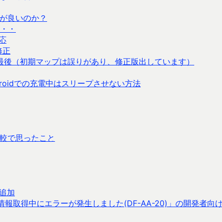
方が良いのか？
・・
対応
修正
最後（初期マップは誤りがあり、修正版出しています）
roidでの充電中はスリープさせない方法
の比較で思ったこと
追加
情報取得中にエラーが発生しました(DF-AA-20)」の開発者向