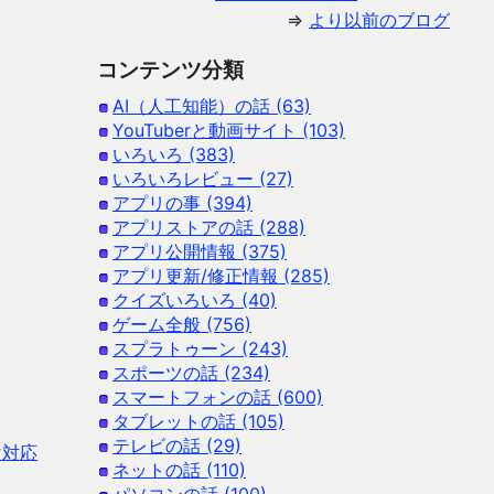
⇒
より以前のブログ
コンテンツ分類
AI（人工知能）の話 (63)
YouTuberと動画サイト (103)
いろいろ (383)
いろいろレビュー (27)
アプリの事 (394)
アプリストアの話 (288)
アプリ公開情報 (375)
アプリ更新/修正情報 (285)
クイズいろいろ (40)
ゲーム全般 (756)
スプラトゥーン (243)
スポーツの話 (234)
スマートフォンの話 (600)
タブレットの話 (105)
テレビの話 (29)
け対応
ネットの話 (110)