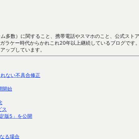
数）に関すること、携帯電話やスマホのこと、公式ストア（Google
からかれこれ20年以上継続しているブログです。Android（java
々アップしています。
されない不具合修正
公開開始
念
ビス
定版5」を公開
なる場合