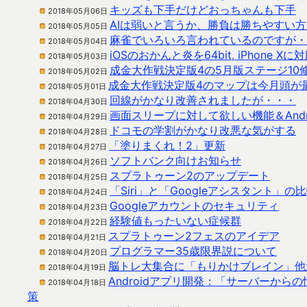
キッズも下手だけどおっちゃんも下手
2018年05月06日
AIは弱いと言うか、勝負は勝ちやすい
2018年05月05日
麻雀でいろいろ言われているのですが・
2018年05月04日
iOSのおかんと炎を64bit, iPhone Xに
2018年05月03日
成金大作戦決定版4の5月版ステージ10
2018年05月02日
成金大作戦決定版4のマップは今月頭が
2018年05月01日
回線がかなり改善されましたが・・・
2018年04月30日
画面スリープに対して欲しい機能＆And
2018年04月29日
ドコモの学割がかなり改悪な気がする
2018年04月28日
「塗りまくれ！2」更新
2018年04月27日
ソフトバンク向けお知らせ
2018年04月26日
スプラトゥーン2のアップデート
2018年04月25日
「Siri」と「Googleアシスタント」
2018年04月24日
Googleアカウントのセキュリティ
2018年04月23日
経験値もったいない症候群
2018年04月22日
スプラトゥーン2フェスのアイデア
2018年04月21日
プログラマー35歳限界説について
2018年04月20日
脳トレ大集合に「もりかけブレイン」他
2018年04月19日
Androidアプリ開発：「サーバーからの
2018年04月18日
策