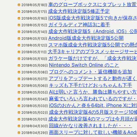
車のグローブボックスにタブレット放置
2018年05月18日
成金大作戦決定版5修正予定
2018年05月17日
iOS版成金大作戦決定版5で向きが保存
2018年05月16日
ガイラルディア神話3に着手
2018年05月15日
成金大作戦決定版5（Android, iOS）
2018年05月14日
Android版成金大作戦決定版5公開
2018年05月13日
スマホ版成金大作戦決定版5公開での懸
2018年05月12日
大手3キャリアのプラスメッセージサー
2018年05月11日
ガラケー版だけですが、「成金大作戦決
2018年05月10日
Nintendo Switch Online のこと
2018年05月09日
ブログへのコメント・返信機能を追加
2018年05月08日
アプリをアップデートすると動作が遅く
2018年05月07日
キッズも下手だけどおっちゃんも下手
2018年05月06日
AIは弱いと言うか、勝負は勝ちやすい
2018年05月05日
麻雀でいろいろ言われているのですが・
2018年05月04日
iOSのおかんと炎を64bit, iPhone Xに
2018年05月03日
成金大作戦決定版4の5月版ステージ10
2018年05月02日
成金大作戦決定版4のマップは今月頭が
2018年05月01日
回線がかなり改善されましたが・・・
2018年04月30日
画面スリープに対して欲しい機能＆And
2018年04月29日