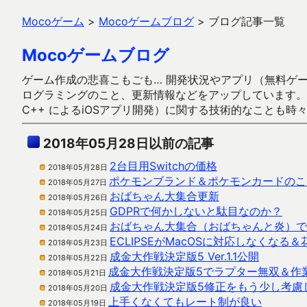
Mocoゲーム
>
Mocoゲームブログ
>
ブログ記事一覧
Mocoゲームブログ
ゲーム作成の悲喜こもごも… 開発状況やアプリ（無料ゲーム多
ログラミングのこと、更新情報などをアップしています。ガラケー時代
C++ によるiOSアプリ開発）に関する技術的なことも時
2018年05月28日以前の記事
2台目用Switchの価格
2018年05月28日
ポケモンブランド＆ポケモンカードのこ
2018年05月27日
おばちゃん大集合更新
2018年05月26日
GDPRで何かしないと駄目なのか？
2018年05月25日
おばちゃん大集合（おばちゃんと炎）で
2018年05月24日
ECLIPSEがMacOSに対応しなくなる
2018年05月23日
成金大作戦決定版5 Ver.1.1公開
2018年05月22日
成金大作戦決定版5でラプター無双＆作
2018年05月21日
成金大作戦決定版5修正をもう少し考慮
2018年05月20日
上手くなくてもレート制が良い
2018年05月19日