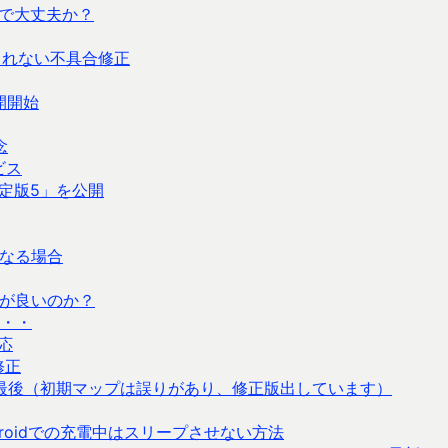
で大丈夫か？
されない不具合修正
公開開始
念
ビス
定版5」を公開
なる場合
方が良いのか？
・・
対応
修正
最後（初期マップは誤りがあり、修正版出しています）
roidでの充電中はスリープさせない方法