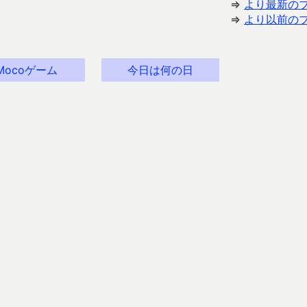
⇒
より最新の
⇒
より以前の
Mocoゲーム
今日は何の日