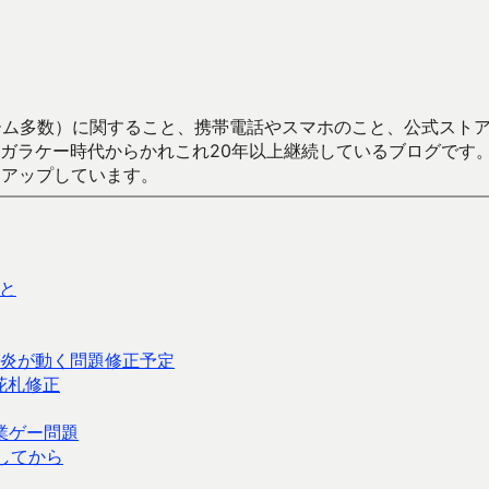
数）に関すること、携帯電話やスマホのこと、公式ストア（Google
からかれこれ20年以上継続しているブログです。Android（java
々アップしています。
と
炎が動く問題修正予定
＆花札修正
業ゲー問題
してから