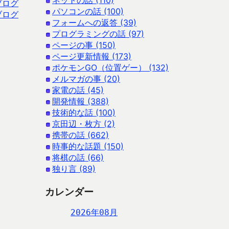
ネットの話 (110)
ブログ
パソコンの話 (100)
ブログ
フォームへの返答 (39)
プログラミングの話 (97)
ページの事 (150)
ページ更新情報 (173)
ポケモンGO（位置ゲー） (132)
メルマガの事 (20)
家電の話 (45)
開発情報 (388)
技術的な話 (100)
京田辺・枚方 (2)
携帯の話 (662)
時事的な話題 (150)
将棋の話 (66)
独り言 (89)
カレンダー
2026年08月