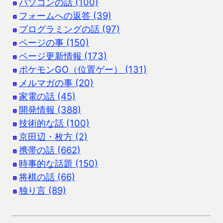
パソコンの話 (100)
フォームへの返答 (39)
プログラミングの話 (97)
ページの事 (150)
ページ更新情報 (173)
ポケモンGO（位置ゲー） (131)
メルマガの事 (20)
家電の話 (45)
開発情報 (388)
技術的な話 (100)
京田辺・枚方 (2)
携帯の話 (662)
時事的な話題 (150)
将棋の話 (66)
独り言 (89)